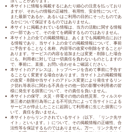
頂くことがあります。
本サイトに情報を掲載するにあたり細心の注意を払っており
ますが、それらの情報の正確性、有用性、安全性について、
また最新であるか、あるいはご利用の目的にそったものであ
るかについて保証するものではありません。
本サイトに掲載されている情報は、当方の活動に関する情報
の一部であって、その全てを網羅するものではありません。
本サイト上の全ての掲載情報は、あくまでも掲載時点におけ
る情報であり、当サイト上の全ての掲載情報について、事前
に予告することなく名称、内容等の改変や削除をすることが
あります。サービスの内容を追加または変更・削除した場合
にも、利用者に対しては一切責任を負わないものとしますの
で、事前に、直接、お問い合わせ＆ご確認ください。
本サイトのアドレスは、トップページを含めて事前に予告す
ることなく変更する場合があります。当サイト上の掲載情報
の改変・削除や当サイトのアドレス変更により発生するリン
ク切れ等表示に関わる不具合その他一切の影響や利用者の皆
様に発生する損害について、その責任を負いません。
本サイトの保守、火災・停電その他の自然災害、ウィルスや
第三者の妨害行為等による不可抗力によって当サイトによる
サービスが停止したことに起因して利用者に生じた損害につ
いて、責任を負いません。
本サイトからリンクされているサイト（以下、「リンク先サ
イト」といいます。）について、その掲載情報の正確性、合
法性等を保証するものではありません。万一、リンク先サイ