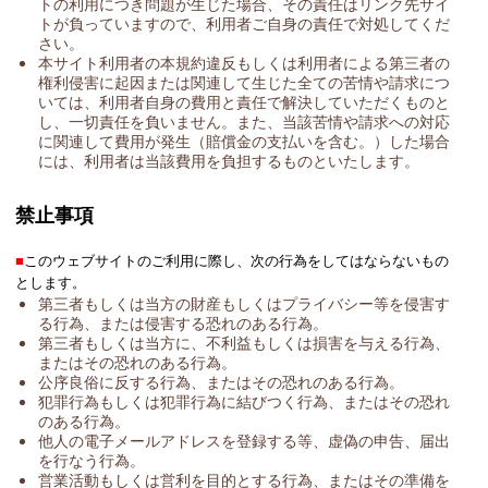
トの利用につき問題が生じた場合、その責任はリンク先サイ
トが負っていますので、利用者ご自身の責任で対処してくだ
さい。
本サイト利用者の本規約違反もしくは利用者による第三者の
権利侵害に起因または関連して生じた全ての苦情や請求につ
いては、利用者自身の費用と責任で解決していただくものと
し、一切責任を負いません。また、当該苦情や請求への対応
に関連して費用が発生（賠償金の支払いを含む。）した場合
には、利用者は当該費用を負担するものといたします。
禁止事項
■
このウェブサイトのご利用に際し、次の行為をしてはならないもの
とします。
第三者もしくは当方の財産もしくはプライバシー等を侵害す
る行為、または侵害する恐れのある行為。
第三者もしくは当方に、不利益もしくは損害を与える行為、
またはその恐れのある行為。
公序良俗に反する行為、またはその恐れのある行為。
犯罪行為もしくは犯罪行為に結びつく行為、またはその恐れ
のある行為。
他人の電子メールアドレスを登録する等、虚偽の申告、届出
を行なう行為。
営業活動もしくは営利を目的とする行為、またはその準備を