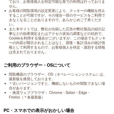
ており、お客様個人を特定可能な形での利用は行っておりま
カ
せん。
タ
お客様の閲覧環境の設定変更により、クッキーの機能を停止
ロ
することが可能ですが、その場合一部のサービスをご利用で
グ
きなくなることがありますので、あらかじめご了承くださ
請
い。
求
また本サイトでは、弊社が出稿した広告や弊社製品の紹介記
事などの効果測定またはアクセス状況の調査などの目的で、
Cookieを利用する場合がございますが、この場合でもクッキ
ーの内容が開示されることはなく、調査・集計済みの統計情
報として利用するもので、お客様個人を特定・識別する情報
は含まれておりません。
ご利用のブラウザー・OSについて
閲覧機器のブラウザー、OS（オペレーションシステム）は、
最新版を推奨しております。
＊古いバージョンですと、機能しないものや閲覧できない場
合があります。
・推奨ウェブブラウザ： Chrome・Safari・Edge・
Firefox（＊各最新版）
PC・スマホでの表示がおかしい場合