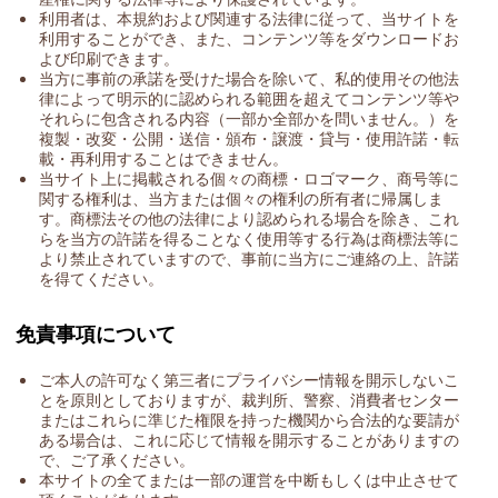
利用者は、本規約および関連する法律に従って、当サイトを
利用することができ、また、コンテンツ等をダウンロードお
よび印刷できます。
当方に事前の承諾を受けた場合を除いて、私的使用その他法
律によって明示的に認められる範囲を超えてコンテンツ等や
それらに包含される内容（一部か全部かを問いません。）を
複製・改変・公開・送信・頒布・譲渡・貸与・使用許諾・転
載・再利用することはできません。
当サイト上に掲載される個々の商標・ロゴマーク、商号等に
関する権利は、当方または個々の権利の所有者に帰属しま
す。商標法その他の法律により認められる場合を除き、これ
らを当方の許諾を得ることなく使用等する行為は商標法等に
より禁止されていますので、事前に当方にご連絡の上、許諾
を得てください。
免責事項について
ご本人の許可なく第三者にプライバシー情報を開示しないこ
とを原則としておりますが、裁判所、警察、消費者センター
またはこれらに準じた権限を持った機関から合法的な要請が
ある場合は、これに応じて情報を開示することがありますの
で、ご了承ください。
本サイトの全てまたは一部の運営を中断もしくは中止させて